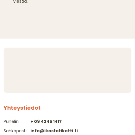
viestiä.
Yhteystiedot
Puhelin:
+ 09 4245 1417
Sähköposti:
info@ikastetiketti.fi