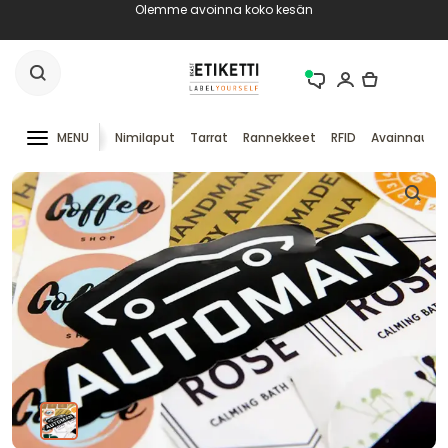
Olemme avoinna koko kesän
MENU
Nimilaput
Tarrat
Rannekkeet
RFID
Avainnauha