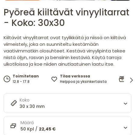
Pyöreä kiiltävät vinyylitarrat
- Koko: 30x30
Kiiltävät vinyylitarrat ovat tyylikkäitä ja niissä on kiiltävä
viimeistely, joka on suunniteltu kestämään
vaativimmatkin olosuhteet. Kestävä vinyylipinta tekee
niistä öljyn, rasvan ja bensiinin kestäviä. Käytä tarroja
ulkotiloissa ja koe niiden ainutlaatuinen laatu itse.
Tilaa verkossa
Ke
Toimitetaan
Helppoa ja yksinkertaista
jop
12.8 - 17.8
Koko
30 x 30 mm
Määrä
50 Kpl /
22,45 €