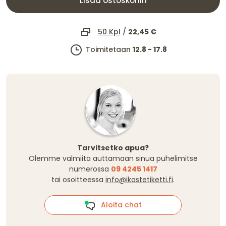
Lisää ostoskoriin
50 Kpl
/
22,45 €
Toimitetaan
12.8 - 17.8
Tarvitsetko apua?
Olemme valmiita auttamaan sinua puhelimitse
numerossa
09 4245 1417
tai osoitteessa
info@ikastetiketti.fi
.
Aloita chat